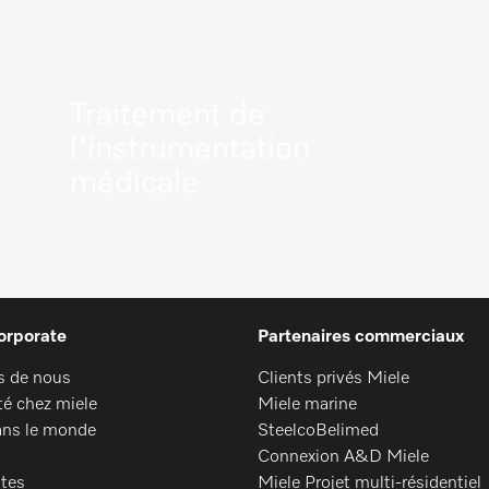
Traitement de
l'instrumentation
médicale
En savoir plus
orporate
Partenaires commerciaux
s de nous
Clients privés Miele
té chez miele
Miele marine
ans le monde
SteelcoBelimed
Connexion A&D Miele
ates
Miele Projet multi-résidentiel