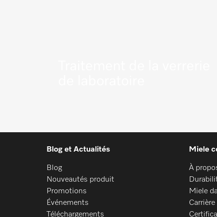
Traitement de la verrerie
de laboratoire
En savoir plus
Blog et Actualités
Miele c
Blog
À propo
Nouveautés produit
Durabili
Promotions
Miele d
Événements
Carrière
Téléchargements
Certific