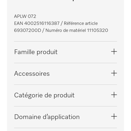
APLW 072
EAN 4002516116387
/ Référence article
69307200D
/ Numéro de matériel 11105320
Famille produit
Laveurs pour verrerie, laboratoire
Accessoires
Laveurs-désinfecteurs grande cuve,
PWD 8534
Catégorie de produit
laboratoire
PLW 6011
Autres accessoires
Domaine d’application
Laveurs-désinfecteurs, médical