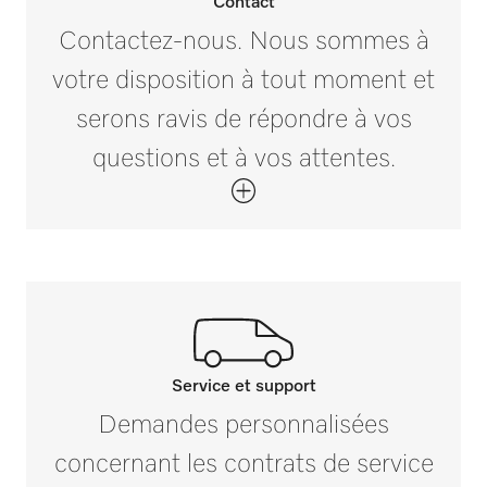
Dimension extérieure, hauteur brute en po
Contact
(mm)
i
Contactez-nous. Nous sommes à
0 1/2 (12)
votre disposition à tout moment et
Dimension extérieure, largeur brute en po
serons ravis de répondre à vos
(mm)
i
questions et à vos attentes.
3 3/16 (80)
Dimension extérieure, profondeur brute en
po (mm)
i
4 3/4 (120)
Poids net en lb (kg)
0 (0,01)
Service et support
Poids brut en lb (kg)
i
Contactez nos experts.
0 (0,01)
Demandes personnalisées
Si vous avez des questions ou souhaitez
concernant les contrats de service
plus d’informations, veuillez nous