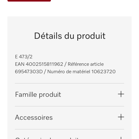
Détails du produit
E 473/2
EAN 4002515811962
/ Référence article
69547303D
/ Numéro de matériel 10623720
Famille produit
Laveurs-désinfecteurs
Accessoires
Appareil de nettoyage, petit, dentaire
G 7823