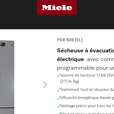
ssionnelles
PDR 928 [EL]
PDR 928 [EL]
Sécheuse à évacuatio
électrique
avec comm
programmable pour une
Volume du tambour 17,66 (500)
(27) lb (kg)
Traitement tout en douceur du
Efficacité énergétique élevée 
Séchage précis pour tous les t