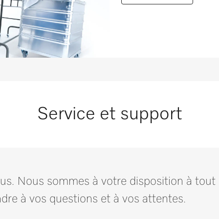
bre]
91
[nombre]
167
[nombre]
118
 [nombre]
3
Service et support
us. Nous sommes à votre disposition à tout
dre à vos questions et à vos attentes.