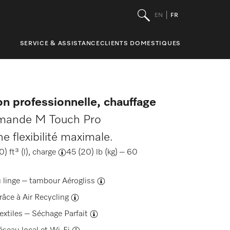
EN
FR
SERVICE & ASSISTANCE
CLIENTS DOMESTIQUES
n professionnelle, chauffage
ande M Touch Pro
 flexibilité maximale.
 ft³ (l),
charge
45 (20) lb (kg) – 60
 linge –
tambour Aérogliss
grâce à
Air Recycling
extiles –
Séchage Parfait