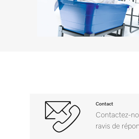
Serpillères, coton, 50 cm [nom
Serpillères, microfibre, 40 cm 
Serpillères, microfibre, 50 cm 
Couvertures d’été pour chevaux
Contact
Contactez-no
ravis de répon