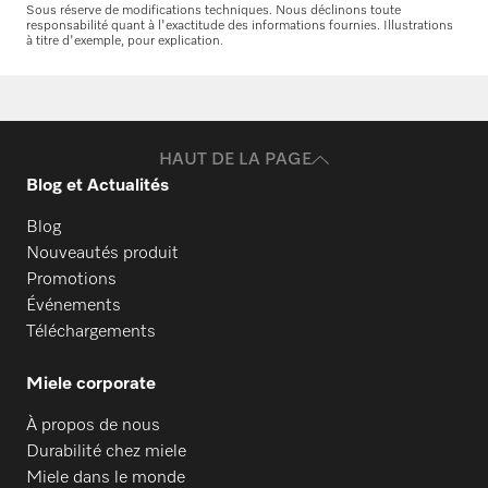
Sous réserve de modifications techniques. Nous déclinons toute
Commander des pièces de
responsabilité quant à l'exactitude des informations fournies. Illustrations
à titre d'exemple, pour explication.
rechange
Vous avez besoin de pièces de rechange
pour vos produits ? N’hésitez pas à nous
contacter !
HAUT DE LA PAGE
Blog et Actualités
Commander des pièces de rechange
Blog
Nouveautés produit
Promotions
Événements
Téléchargements
Miele corporate
À propos de nous
Durabilité chez miele
Miele dans le monde