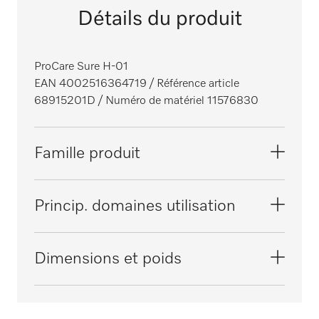
Détails du produit
ProCare Sure H-01
EAN 4002516364719
/ Référence article
68915201D
/ Numéro de matériel 11576830
Famille produit
Laveurs-désinfecteurs
Princip. domaines utilisation
Laveurs-désinfecteurs grande cuve
Laboratoires médicaux
Dimensions et poids
Laveurs-désinfecteurs, médical
Pharmacies
Dimension extérieure, hauteur nette en po
(mm)